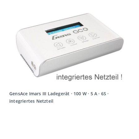
GensAce Imars III Ladegerät · 100 W · 5 A · 6S ·
integriertes Netzteil
MEHR LESEN