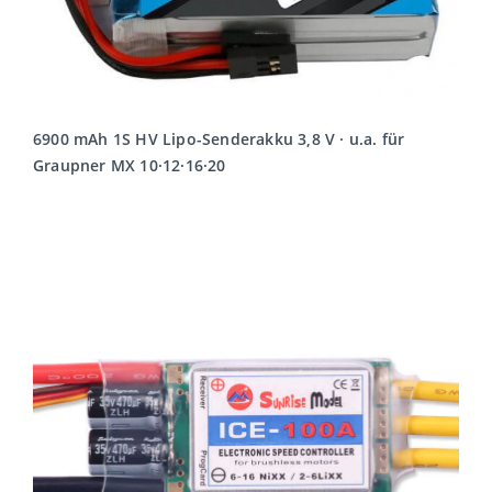
6900 mAh 1S HV Lipo-Senderakku 3,8 V · u.a. für
Graupner MX 10·12·16·20
MEHR LESEN