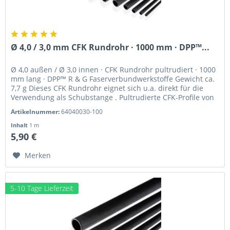
Ø 4,0 / 3,0 mm CFK Rundrohr · 1000 mm · DPP™...
Ø 4,0 außen / Ø 3,0 innen · CFK Rundrohr pultrudiert · 1000
mm lang · DPP™ R & G Faserverbundwerkstoffe Gewicht ca.
7,7 g Dieses CFK Rundrohr eignet sich u.a. direkt für die
Verwendung als Schubstange . Pultrudierte CFK-Profile von
Van...
Artikelnummer:
64040030-100
Inhalt
1 m
5,90 €
Merken
5-10 Tage Lieferzeit