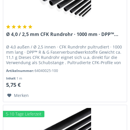
Ø 4,0 / 2,5 mm CFK Rundrohr · 1000 mm · DPP™...
Ø 4,0 außen / Ø 2,5 innen · CFK Rundrohr pultrudiert · 1000
mm lang · DPP™ R & G Faserverbundwerkstoffe Gewicht ca.
11,1 g Dieses CFK Rundrohr eignet sich u.a. direkt für die
Verwendung als Schubstange . Pultrudierte CFK-Profile von
Van...
Artikelnummer:
64040025-100
Inhalt
1 m
5,75 €
Merken
5-10 Tage Lieferzeit