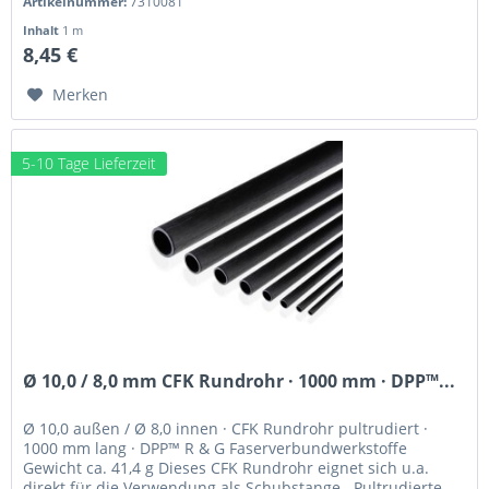
Artikelnummer:
7310081
Inhalt
1 m
8,45 €
Merken
5-10 Tage Lieferzeit
Ø 10,0 / 8,0 mm CFK Rundrohr · 1000 mm · DPP™...
Ø 10,0 außen / Ø 8,0 innen · CFK Rundrohr pultrudiert ·
1000 mm lang · DPP™ R & G Faserverbundwerkstoffe
Gewicht ca. 41,4 g Dieses CFK Rundrohr eignet sich u.a.
direkt für die Verwendung als Schubstange . Pultrudierte