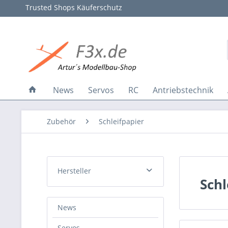
Trusted Shops Käuferschutz
News
Servos
RC
Antriebstechnik
Zubehör
Schleifpapier
Hersteller
Schl
Special Edition
News
Servos