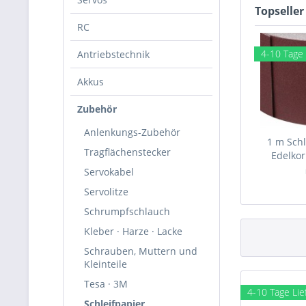
Topseller
RC
4-10 Tage 
Antriebstechnik
Akkus
Zubehör
Anlenkungs-Zubehör
1 m Schl
Tragflächenstecker
Edelkor
Servokabel
Servolitze
Schrumpfschlauch
Kleber · Harze · Lacke
Schrauben, Muttern und
Kleinteile
Tesa · 3M
4-10 Tage Lie
Schleifpapier