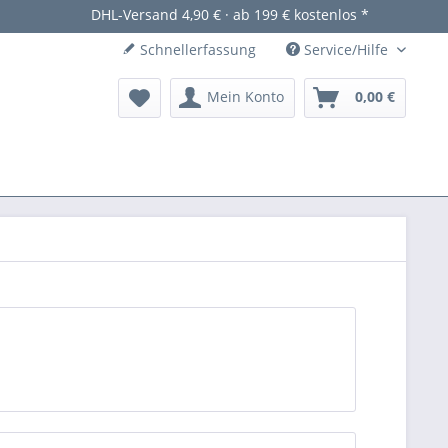
DHL-Versand 4,90 € · ab 199 € kostenlos *
Schnellerfassung
Service/Hilfe
Mein Konto
0,00 €