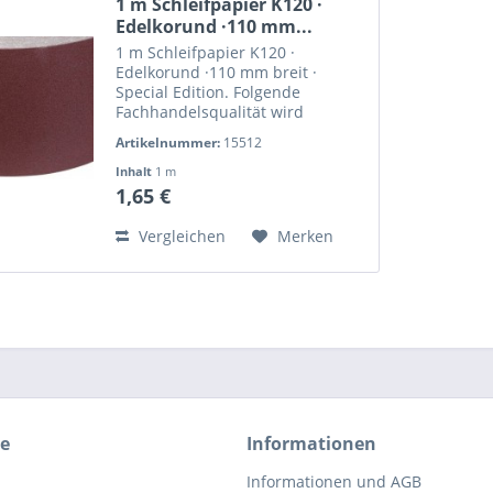
1 m Schleifpapier K120 ·
Edelkorund ·110 mm...
1 m Schleifpapier K120 ·
Edelkorund ·110 mm breit ·
Special Edition. Folgende
Fachhandelsqualität wird
geliefert: WASIT WSW 1543
Artikelnummer:
15512
(Elefant) oder ERSTA 732E
(Starcke), je nach Lagervorrat.
Inhalt
1 m
Langanhalte Schärfe und
1,65 €
Belastbarkeit zeichnen...
Vergleichen
Merken
ce
Informationen
Informationen und AGB