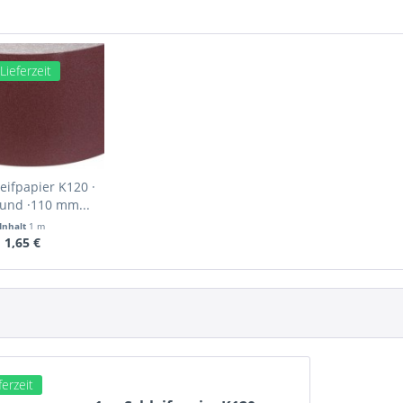
Lieferzeit
eifpapier K120 ·
und ·110 mm...
Inhalt
1 m
1,65 €
ferzeit