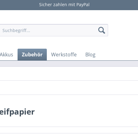
Sicher zahlen mit PayPal
Akkus
Zubehör
Werkstoffe
Blog
eifpapier