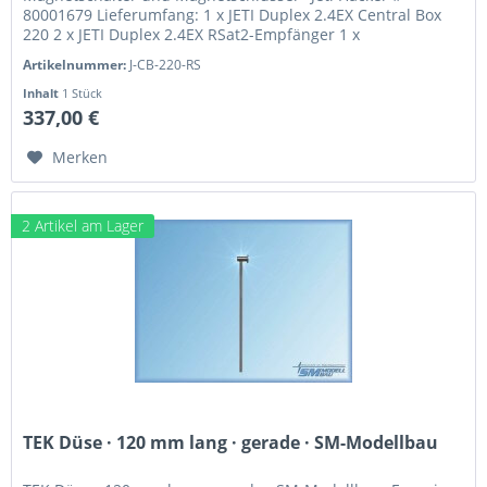
80001679 Lieferumfang: 1 x JETI Duplex 2.4EX Central Box
220 2 x JETI Duplex 2.4EX RSat2-Empfänger 1 x
Magnetschalter und Magnetschlüssel 3...
Artikelnummer:
J-CB-220-RS
Inhalt
1 Stück
337,00 €
Merken
2 Artikel am Lager
TEK Düse · 120 mm lang · gerade · SM-Modellbau