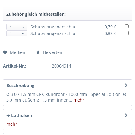
Zubehör gleich mitbestellen:
Schubstangenanschluss M 2 · für Ø 3,0 mm · 2er-Pack · MP-Jet
0,79 €
Schubstangenanschluss M 2,5 · für Ø 3,0 mm · 2er-Pack · MP-Jet
0,82 €
Merken
Bewerten
Artikel-Nr.:
20064914
Beschreibung
Ø 3,0 / 1,5 mm CFK Rundrohr · 1000 mm · Special Edition. Ø
3,0 mm außen Ø 1,5 mm innen...
mehr
➔ Löthülsen
mehr