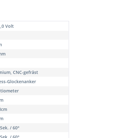
5,0 Volt
m
 mm
nium, CNC-gefräst
ess-Glockenanker
tiometer
cm
Ncm
cm
Sek. / 60°
Sek. / 60°