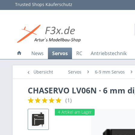
Trusted Shops Käuferschutz
News
Servos
RC
Antriebstechnik
Übersicht
Servos
6-9 mm Servos
CHASERVO LV06N · 6 mm digi
(
1
)
4 Artikel am Lager