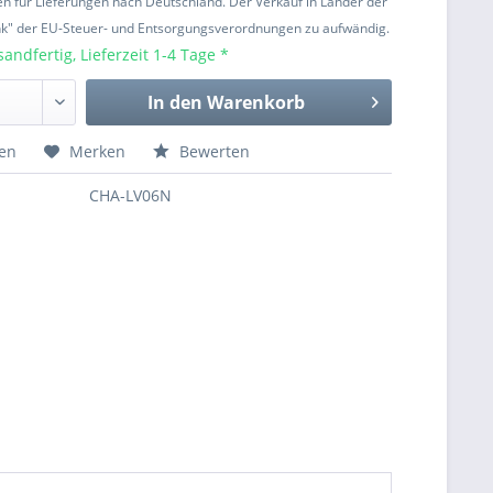
ten für Lieferungen nach Deutschland. Der Verkauf in Länder der
nk" der EU-Steuer- und Entsorgungsverordnungen zu aufwändig.
sandfertig, Lieferzeit 1-4 Tage *
In den
Warenkorb
hen
Merken
Bewerten
CHA-LV06N