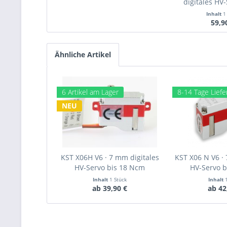
digitales HV-
Inhalt
1
59,9
Ähnliche Artikel
6 Artikel am Lager
8-14 Tage Liefer
NEU
KST X06H V6 · 7 mm digitales
KST X06 N V6 · 
HV-Servo bis 18 Ncm
HV-Servo 
Inhalt
1 Stück
Inhalt
ab 39,90 €
ab 42