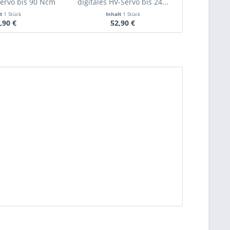
Servo bis 90 Ncm
digitales HV-Servo bis 24...
digitale
lt
1 Stück
Inhalt
1 Stück
I
,90 €
52,90 €