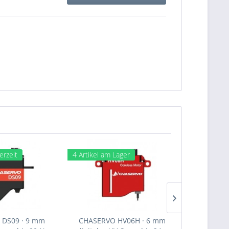
erzeit
4 Artikel am Lager
4 Artikel a
DS09 · 9 mm
CHASERVO HV06H · 6 mm
CHASERV