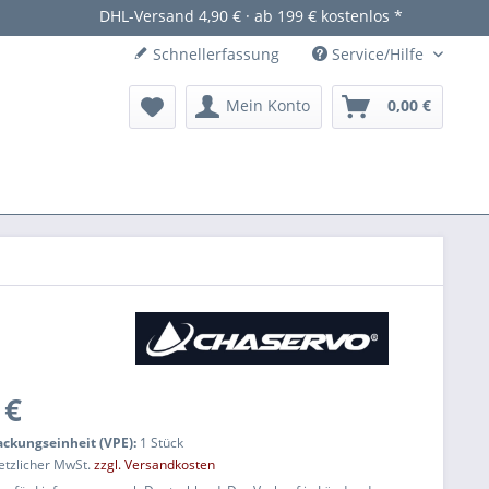
DHL-Versand 4,90 € · ab 199 € kostenlos *
Schnellerfassung
Service/Hilfe
Mein Konto
0,00 €
 €
packungseinheit (VPE):
1 Stück
setzlicher MwSt.
zzgl. Versandkosten