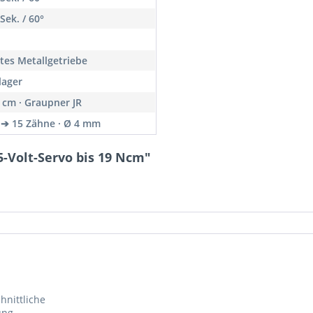
Sek. / 60°
tes Metallgetriebe
lager
5 cm · Graupner JR
 ➔ 15 Zähne · Ø 4 mm
-Volt-Servo bis 19 Ncm"
hnittliche
ung