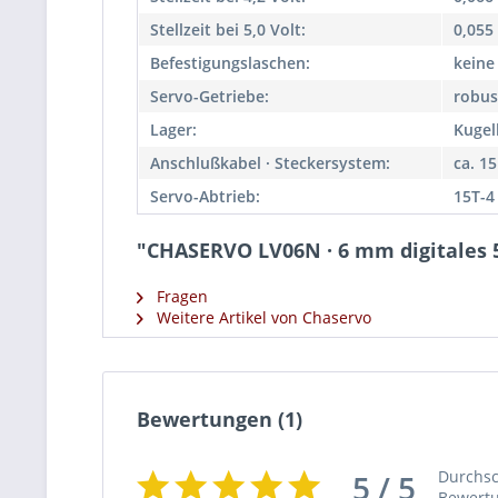
Stellzeit bei 5,0 Volt:
0,055 
Befestigungslaschen:
keine
Servo-Getriebe:
robus
Lager:
Kugel
Anschlußkabel · Steckersystem:
ca. 1
Servo-Abtrieb:
15T-4
"CHASERVO LV06N · 6 mm digitales 5
Fragen
Weitere Artikel von Chaservo
Bewertungen
(1)
Durchsc
5 / 5
Bewert