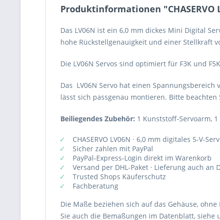
Produktinformationen "CHASERVO LV
Das LV06N ist ein 6,0 mm dickes Mini Digital S
hohe Rückstellgenauigkeit und einer Stellkraft v
Die LV06N Servos sind optimiert für F3K und F5
Das LV06N Servo hat einen Spannungsbereich vo
lässt sich passgenau montieren. Bitte beachten 
Beiliegendes Zubehör:
1 Kunststoff-Servoarm, 
CHASERVO LV06N · 6,0 mm digitales 5-V-Serv
Sicher zahlen mit PayPal
PayPal-Express-Login direkt im Warenkorb
Versand per DHL-Paket · Lieferung auch an D
Trusted Shops Käuferschutz
Fachberatung
Die Maße beziehen sich auf das Gehäuse, ohne 
Sie auch die Bemaßungen im Datenblatt, siehe 