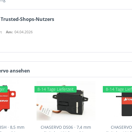
 Trusted-Shops-Nutzers
t
Am:
04.04.2026
servo ansehen
ger
8-14 Tage Lieferzeit
8-14 Tage Lief
5H · 8,5 mm
CHASERVO DS06 · 7,4 mm
CHASERVO 