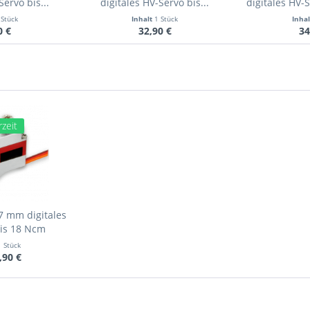
Servo bis...
digitales HV-Servo bis...
digitales HV-
 Stück
Inhalt
1 Stück
Inha
0 €
32,90 €
34
zeit
7 mm digitales
bis 18 Ncm
1 Stück
,90 €