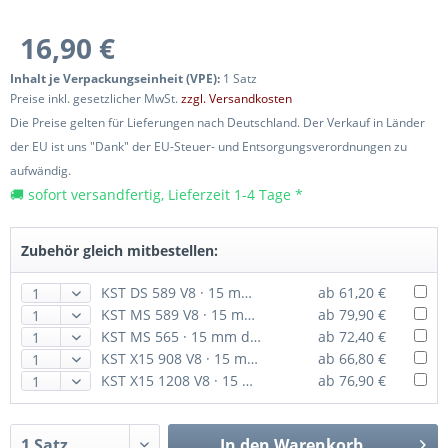
16,90 €
Inhalt je Verpackungseinheit (VPE):
1 Satz
Preise inkl. gesetzlicher MwSt.
zzgl. Versandkosten
Die Preise gelten für Lieferungen nach Deutschland. Der Verkauf in Länder
der EU ist uns "Dank" der EU-Steuer- und Entsorgungsverordnungen zu
aufwändig.
🚚 sofort versandfertig, Lieferzeit 1-4 Tage *
Zubehör gleich mitbestellen:
KST DS 589 V8 · 15 mm digitales HV-Servo bis 92 Ncm
ab 61,20 €
KST MS 589 V8 · 15 mm digitales HV-Servo bis 92 Ncm
ab 79,90 €
KST MS 565 · 15 mm digitales HV-Servo bis 65 Ncm · für Hubschrauber
ab 72,40 €
KST X15 908 V8 · 15 mm Coreless-HV-Servo bis 92 Ncm
ab 66,80 €
KST X15 1208 V8 · 15 mm digitales HV-Servo bis 135 Ncm
ab 76,90 €
In den
Warenkorb