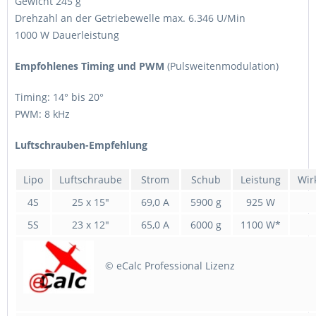
Gewicht 245 g
Drehzahl an der Getriebewelle max. 6.346 U/Min
1000 W Dauerleistung
Empfohlenes Timing und PWM
(Pulsweitenmodulation)
Timing: 14° bis 20°
PWM: 8 kHz
Luftschrauben-Empfehlung
Lipo
Luftschraube
Strom
Schub
Leistung
Wir
4S
25 x 15"
69,0 A
5900 g
925 W
5S
23 x 12"
65,0 A
6000 g
1100 W*
© eCalc Professional Lizenz