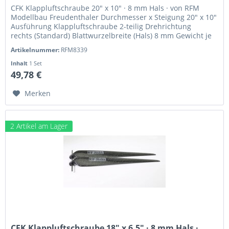
CFK Klappluftschraube 20" x 10" · 8 mm Hals · von RFM
Modellbau Freudenthaler Durchmesser x Steigung 20" x 10"
Ausführung Klappluftschraube 2-teilig Drehrichtung
rechts (Standard) Blattwurzelbreite (Hals) 8 mm Gewicht je
Blatt 19,8 g CFK...
Artikelnummer:
RFM8339
Inhalt
1 Set
49,78 €
Merken
2 Artikel am Lager
CFK Klappluftschraube 18" x 6,5" · 8 mm Hals ·...