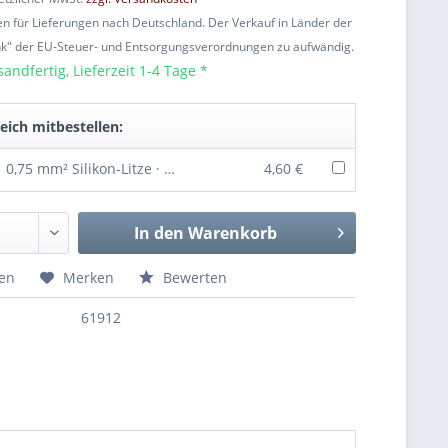
ten für Lieferungen nach Deutschland. Der Verkauf in Länder der
nk" der EU-Steuer- und Entsorgungsverordnungen zu aufwändig.
sandfertig, Lieferzeit 1-4 Tage *
eich mitbestellen:
0,75 mm² Silikon-Litze · 2 m rot + 2 m schwarz · extrem flexibel · Muldental
4,60 €
In den
Warenkorb
hen
Merken
Bewerten
61912