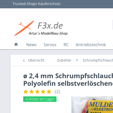
Trusted Shops Käuferschutz
News
Servos
RC
Antriebstechnik
Übersicht
Zubehör
Schrumpfschlauc
ø 2,4 mm Schrumpfschlauch ·
Polyolefin selbstverlöschen
(
2
)
4 Artikel am Lager