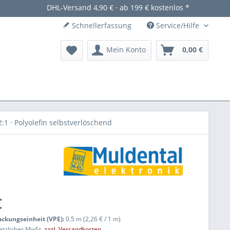
DHL-Versand 4,90 € · ab 199 € kostenlos *
Schnellerfassung
Service/Hilfe
Mein Konto
0,00 €
1 · Polyolefin selbstverlöschend
€
packungseinheit (VPE):
0.5 m (2,26 € / 1 m)
setzlicher MwSt.
zzgl. Versandkosten