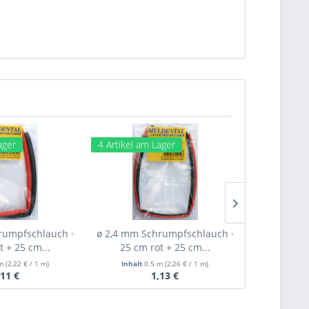
ager
4 Artikel am Lager
11 Artikel 
rumpfschlauch ·
ø 2,4 mm Schrumpfschlauch ·
ø 1,6 mm S
t + 25 cm...
25 cm rot + 25 cm...
25 cm 
 m
(2,22 € / 1 m)
Inhalt
0.5 m
(2,26 € / 1 m)
Inhalt
0
,11 €
1,13 €