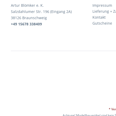
Artur Blömker e. K.
Impressum
Lieferung + 
Salzdahlumer Str. 196 (Eingang 2A)
Kontakt
38126 Braunschweig
Gutscheine
+49 15678 338409
* Ve
Achtung! Modellbauartikel sind kein 