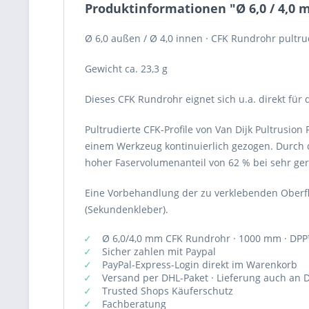
Produktinformationen "Ø 6,0 / 4,0 
Ø 6,0 außen / Ø 4,0 innen · CFK Rundrohr pultr
Gewicht ca. 23,3 g
Dieses CFK Rundrohr eignet sich u.a. direkt für
Pultrudierte CFK-Profile von Van Dijk Pultrusi
einem Werkzeug kontinuierlich gezogen. Durch di
hoher Faservolumenanteil von 62 % bei sehr ge
Eine Vorbehandlung der zu verklebenden Oberflä
(Sekundenkleber).
Ø 6,0/4,0 mm CFK Rundrohr · 1000 mm · DPP
Sicher zahlen mit Paypal
PayPal-Express-Login direkt im Warenkorb
Versand per DHL-Paket · Lieferung auch an D
Trusted Shops Käuferschutz
Fachberatung