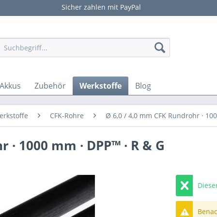
Sicher zahlen mit PayPal
Akkus
Zubehör
Werkstoffe
Blog
rkstoffe
CFK-Rohre
Ø 6,0 / 4,0 mm CFK Rundrohr · 10
r · 1000 mm · DPP™ · R & G
Diese
Benach