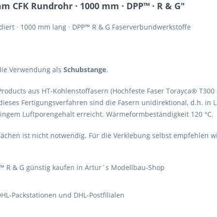
mm CFK Rundrohr · 1000 mm · DPP™ · R & G"
udiert · 1000 mm lang · DPP™ R & G Faserverbundwerkstoffe
 die Verwendung als
Schubstange
.
on Products aus HT-Kohlenstoffasern (Hochfeste Faser Torayca® T30
eses Fertigungsverfahren sind die Fasern unidirektional, d.h. in
ringem Luftporengehalt erreicht. Wärmeformbeständigkeit 120 °C.
chen ist nicht notwendig. Für die Verklebung selbst empfehlen w
™ R & G günstig kaufen in Artur´s Modellbau-Shop
HL-Packstationen und DHL-Postfilialen