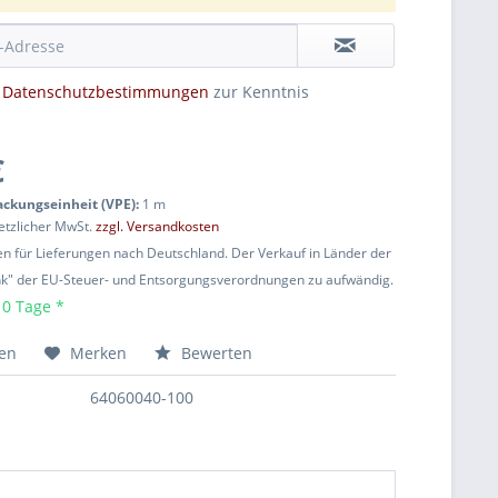
e
Datenschutzbestimmungen
zur Kenntnis
€
packungseinheit (VPE):
1 m
setzlicher MwSt.
zzgl. Versandkosten
ten für Lieferungen nach Deutschland. Der Verkauf in Länder der
nk" der EU-Steuer- und Entsorgungsverordnungen zu aufwändig.
10 Tage *
hen
Merken
Bewerten
64060040-100