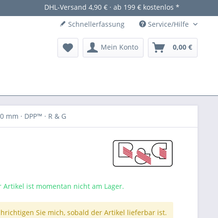
DHL-Versand 4,90 € · ab 199 € kostenlos *
Schnellerfassung
Service/Hilfe
Mein Konto
0,00 €
00 mm · DPP™ · R & G
r Artikel ist momentan nicht am Lager.
richtigen Sie mich, sobald der Artikel lieferbar ist.