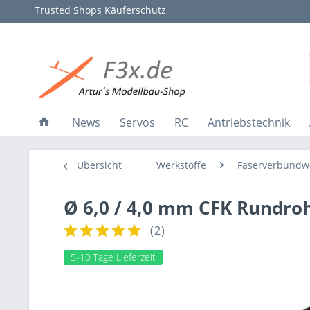
Trusted Shops Käuferschutz
News
Servos
RC
Antriebstechnik
Übersicht
Werkstoffe
Faserverbundwe
Ø 6,0 / 4,0 mm CFK Rundroh
(
2
)
5-10 Tage Lieferzeit