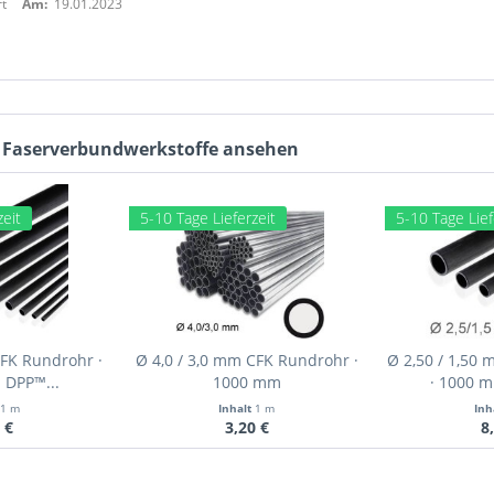
t
Am:
19.01.2023
 G Faserverbundwerkstoffe ansehen
zeit
5-10 Tage Lieferzeit
5-10 Tage Lief
CFK Rundrohr ·
Ø 4,0 / 3,0 mm CFK Rundrohr ·
Ø 2,50 / 1,50
 DPP™...
1000 mm
· 1000 m
1 m
Inhalt
1 m
Inh
 €
3,20 €
8