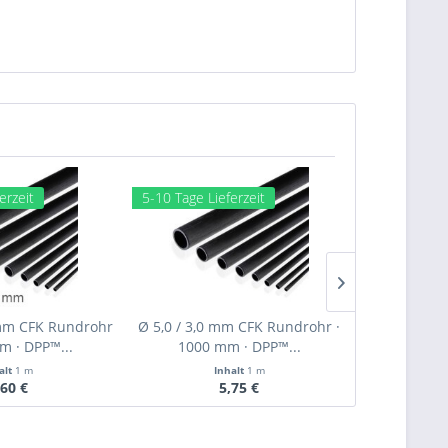
erzeit
5-10 Tage Lieferzeit
5-10 Tage Li
 mm CFK Rundrohr
Ø 5,0 / 3,0 mm CFK Rundrohr ·
Ø 4,0 / 3,0
m · DPP™...
1000 mm · DPP™...
1000 
alt
1 m
Inhalt
1 m
,60 €
5,75 €