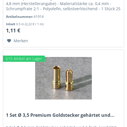
4,8 mm (Herstellerangabe) - Materialstärke ca. 0,4 mm -
Schrumpfrate 2:1 - Polyolefin, selbstverlöschend - 1 Stück 25
cm...
Artikelnummer:
61914
Inhalt
0.5 m
(2,22 € / 1 m)
1,11 €
Merken
615 Artikel am Lager
1 Set Ø 3,5 Premium Goldstecker gehärtet und...