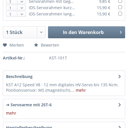
Servorahmen mit Gegenlager für KST A12 Torque und KST A12 Speed
9,85 €
IDS-Servorahmen kurz für KST A12 Torque und KST A12 Speed
15,90 €
IDS-Servorahmen lang für KST A12 Torque und KST A12 Speed
15,90 €
In den
Warenkorb
Merken
Bewerten
Artikel-Nr.:
KST-1017
Beschreibung
KST A12 Speed V8 · 12 mm digitales HV-Servo bis 135 Ncm.
Positionssensor: MS (magnetisch)....
mehr
➔ Servoarme mit 25T-6
mehr
Herstellerbeschreibung