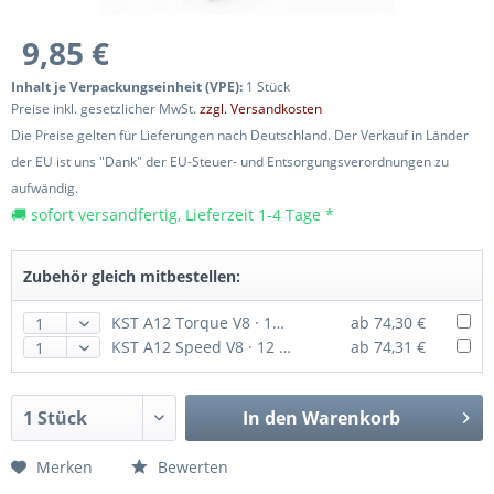
9,85 €
Inhalt je Verpackungseinheit (VPE):
1 Stück
Preise inkl. gesetzlicher MwSt.
zzgl. Versandkosten
Die Preise gelten für Lieferungen nach Deutschland. Der Verkauf in Länder
der EU ist uns "Dank" der EU-Steuer- und Entsorgungsverordnungen zu
aufwändig.
🚚 sofort versandfertig, Lieferzeit 1-4 Tage *
Zubehör gleich mitbestellen:
KST A12 Torque V8 · 12 mm digitales HV-Servo bis 200 Ncm
ab 74,30 €
KST A12 Speed V8 · 12 mm digitales HV-Servo bis 135 Ncm
ab 74,31 €
In den
Warenkorb
Merken
Bewerten