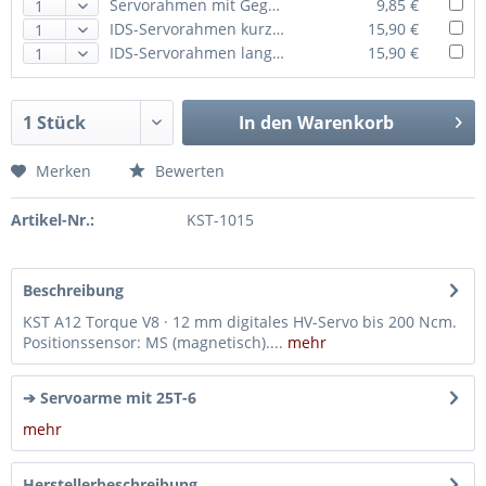
Servorahmen mit Gegenlager für KST A12 Torque und KST A12 Speed
9,85 €
IDS-Servorahmen kurz für KST A12 Torque und KST A12 Speed
15,90 €
IDS-Servorahmen lang für KST A12 Torque und KST A12 Speed
15,90 €
In den
Warenkorb
Merken
Bewerten
Artikel-Nr.:
KST-1015
Beschreibung
KST A12 Torque V8 · 12 mm digitales HV-Servo bis 200 Ncm.
Positionssensor: MS (magnetisch)....
mehr
➔ Servoarme mit 25T-6
mehr
Herstellerbeschreibung