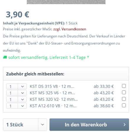
3,90 €
Inhalt je Verpackungseinheit (VPE):
1 Stück
Preise inkl. gesetzlicher MwSt.
zzgl. Versandkosten
Die Preise gelten für Lieferungen nach Deutschland. Der Verkauf in Länder
der EU ist uns "Dank" der EU-Steuer- und Entsorgungsverordnungen zu
aufwändig.
🚚 sofort versandfertig, Lieferzeit 1-4 Tage *
Zubehör gleich mitbestellen:
KST DS 315 V8 · 12 mm digitales HV-Servo bis 48 Ncm
ab 33,30 €
KST MS 325 V6 · 12 mm digitales HV-Servo bis 52 Ncm
ab 43,20 €
KST MS 320 V2· 12 mm digitales Micro HV-Servo bis 55 Ncm
ab 43,20 €
KST A12-610 V8 · 12 mm digitales HV-Servo bis 90 Ncm
ab 38,60 €
In den
Warenkorb