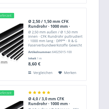
eferzeit
Ø 2,50 / 1,50 mm CFK
Rundrohr · 1000 mm ·
DPP™...
Ø 2,50 mm außen / Ø 1,50 mm
innen · CFK Rundrohr pultrudiert
· 1000 mm lang · DPP™ · R & G
Faserverbundwerkstoffe Gewicht
ca. 4,6 g Dieses CFK Rundrohr
Artikelnummer:
64025015-100
eignet sich u.a. für die
Verwendung als Schubstange .
Inhalt
1 m
Pultrudierte CFK-Profile von...
8,60 €
Vergleichen
Merken
eferzeit
Ø 4,0 / 3,0 mm CFK
Rundrohr · 1000 mm ·
DPP™...