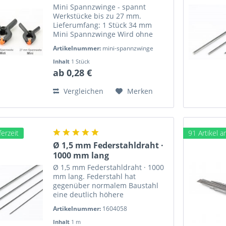
mm
Mini Spannzwinge - spannt
Werkstücke bis zu 27 mm.
Lieferumfang: 1 Stück 34 mm
Mini Spannzwinge Wird ohne
eigene Umverpackung lose
Artikelnummer:
mini-spannzwinge
geliefert - bewegliche
Greifbacken - ergonomische
Inhalt
1 Stück
Griffe - geringes Gewicht -
ab 0,28 €
bruchfest Die bei uns...
Vergleichen
Merken
ferzeit
91 Artikel 
Ø 1,5 mm Federstahldraht ·
1000 mm lang
Ø 1,5 mm Federstahldraht · 1000
mm lang. Federstahl hat
gegenüber normalem Baustahl
eine deutlich höhere
Zugfestigkeit und Elastizität.
Artikelnummer:
1604058
Länge: 1000 mm Gewicht: 14 g
Verpackungseinheit: einzeln Ø 1,5
Inhalt
1 m