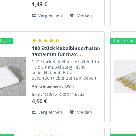
mm Federstahldraht · 1000 mm
1,43 €
lang ·...
Vergleichen
Merken
 Lager
1 Artikel a
100 Stück Kabelbinderhalter
19x19 mm für max....
100 Stück Kabelbinderhalter 19 x
19 x 6 mm. Achtung, nicht
selbstklebend. Bitte
Sekundenkleber zum Einkleben
verwenden. Verkauf zum
Artikelnummer:
549819
Sonderpreis. Für max. 3,8 mm
breite Kabelbinder. Passende
Inhalt
100 Stück
(0,05 € / 1 Stück)
Kabelbinder sieh TAB Zubehör.
4,90 €
100 Stück...
Vergleichen
Merken