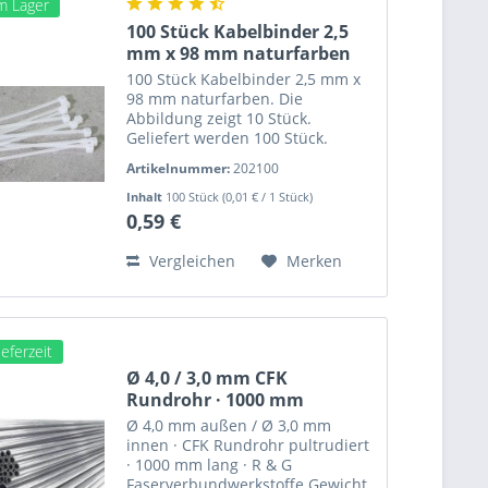
am Lager
100 Stück Kabelbinder 2,5
mm x 98 mm naturfarben
100 Stück Kabelbinder 2,5 mm x
98 mm naturfarben. Die
Abbildung zeigt 10 Stück.
Geliefert werden 100 Stück.
Farbe: natur Material: Polyamid
Artikelnummer:
202100
6.6, halogenfrei Zugkraft: 13 kg
Max. Bündeldurchmesser: 20 mm
Inhalt
100 Stück
(0,01 € / 1 Stück)
Min. Bündeldurchmesser: 1,0
0,59 €
mm...
Vergleichen
Merken
eferzeit
Ø 4,0 / 3,0 mm CFK
Rundrohr · 1000 mm
Ø 4,0 mm außen / Ø 3,0 mm
innen · CFK Rundrohr pultrudiert
· 1000 mm lang · R & G
Faserverbundwerkstoffe Gewicht