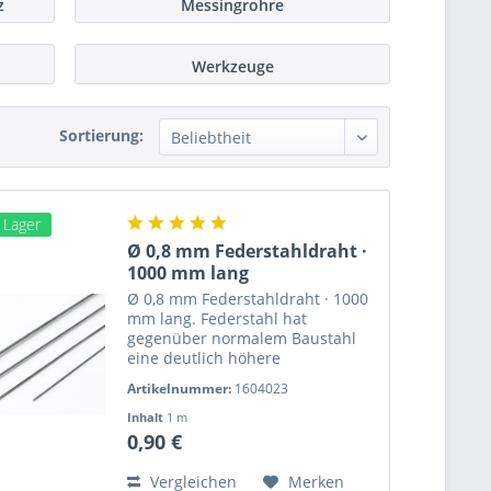
z
Messingrohre
Werkzeuge
Sortierung:
m Lager
Ø 0,8 mm Federstahldraht ·
1000 mm lang
Ø 0,8 mm Federstahldraht · 1000
mm lang. Federstahl hat
gegenüber normalem Baustahl
eine deutlich höhere
Zugfestigkeit und Elastizität.
Artikelnummer:
1604023
Länge: 1000 mm Gewicht: g
Verpackungseinheit: einzeln Ø 0,8
Inhalt
1 m
mm Federstahldraht · 1000 mm
0,90 €
lang ·...
Vergleichen
Merken