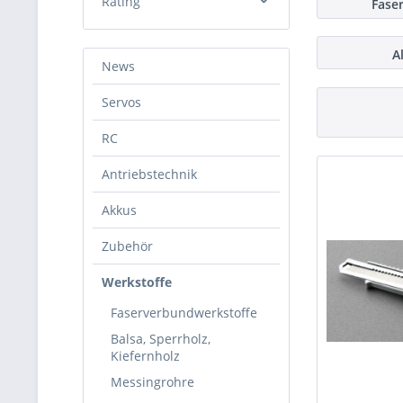
Rating
Fase
Kabelbinder
Muldental
Pichler
& mehr
A
R & G Faserverbundwerkstoffe
& mehr
News
& mehr
Special Edition
& mehr
Servos
Sprintus
wiha
RC
Antriebstechnik
Akkus
Zubehör
Werkstoffe
Faserverbundwerkstoffe
Balsa, Sperrholz,
Kiefernholz
Messingrohre