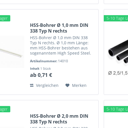
Lager
5-10 Tage Li
HSS-Bohrer Ø 1,0 mm DIN
338 Typ N rechts
HSS-Bohrer Ø 1,0 mm DIN 338
Typ N rechts. Ø 1,0 mm Länge:
mm HSS-Bohrer bestehen aus
sogenanntem High Speed Steel.
Weitere Bezeichnungen sind
Artikelnummer:
14010
Hochgeschwindigkeitsstahl oder
auch Schnellarbeitsstahl . HSS-
Inhalt
1 Stück
Bohrer bestellen aus...
ab 0,71 €
Vergleichen
Merken
Lager
5-10 Tage Li
HSS-Bohrer Ø 2,0 mm DIN
338 Typ N rechts