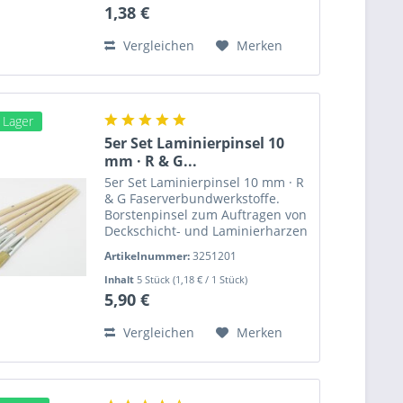
Breite: 12 bis 27 mm Dicke: 11...
1,38 €
Vergleichen
Merken
m Lager
5er Set Laminierpinsel 10
mm · R & G...
5er Set Laminierpinsel 10 mm · R
& G Faserverbundwerkstoffe.
Borstenpinsel zum Auftragen von
Deckschicht- und Laminierharzen
und zum Stupfen von Laminaten.
Artikelnummer:
3251201
Lösemittelfest gebunden,
unlackierter Stiel. 5er Set
Inhalt
5 Stück
(1,18 € / 1 Stück)
Laminierpinsel 10 mm ·...
5,90 €
Vergleichen
Merken