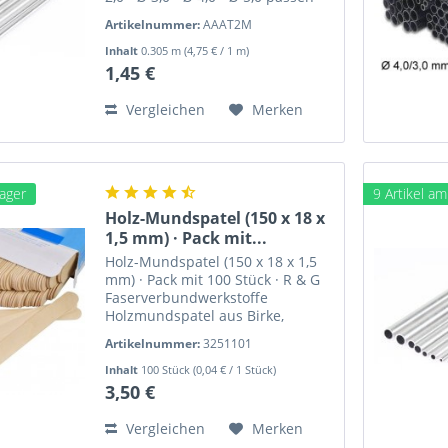
perfekt ineinander. Gewicht ca.
Artikelnummer:
AAAT2M
1,7 g Gute, maßhaltige Qualität.
Aluminium lässt sich sehr gut
Inhalt
0.305 m
(4,75 € / 1 m)
bearbeiten und verkleben....
1,45 €
Vergleichen
Merken
Lager
9 Artikel a
Holz-Mundspatel (150 x 18 x
1,5 mm) · Pack mit...
Holz-Mundspatel (150 x 18 x 1,5
mm) · Pack mit 100 Stück · R & G
Faserverbundwerkstoffe
Holzmundspatel aus Birke,
geeignet als Rührspatel zum
Artikelnummer:
3251101
Mischen kleinerer Harzansätze.
Material: Splitterfreies Birkenholz
Inhalt
100 Stück
(0,04 € / 1 Stück)
Maße: 150 x 18 x 1,5 mm...
3,50 €
Vergleichen
Merken