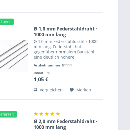
m Lager
Ø 1,0 mm Federstahldraht ·
1000 mm lang
Ø 1,0 mm Federstahldraht · 1000
mm lang. Federstahl hat
gegenüber normalem Baustahl
eine deutlich höhere
Zugfestigkeit und Elastizität.
Artikelnummer:
81111
Länge: 1000 mm Gewicht: g
Verpackungseinheit: einzeln Ø 1,0
Inhalt
1 m
mm Federstahldraht · 1000 mm
1,05 €
lang ·...
Vergleichen
Merken
eferzeit
Ø 2,0 mm Federstahldraht ·
1000 mm lang