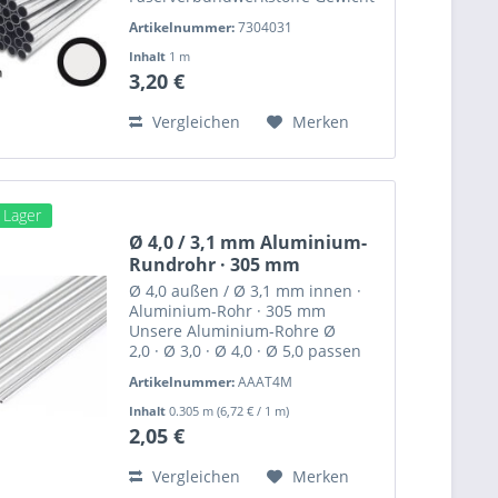
ca. 8,4 g Dieses CFK Rundrohr
Artikelnummer:
7304031
eignet sich u.a. für die
Verwendung als Schubstange .
Inhalt
1 m
Diese pultrudierten CFK-Profile,...
3,20 €
Vergleichen
Merken
m Lager
Ø 4,0 / 3,1 mm Aluminium-
Rundrohr · 305 mm
Ø 4,0 außen / Ø 3,1 mm innen ·
Aluminium-Rohr · 305 mm
Unsere Aluminium-Rohre Ø
2,0 · Ø 3,0 · Ø 4,0 · Ø 5,0 passen
perfekt ineinander. Gewicht ca.
Artikelnummer:
AAAT4M
4,0 g Gute, maßhaltige Qualität.
Aluminium lässt sich sehr gut
Inhalt
0.305 m
(6,72 € / 1 m)
bearbeiten und verkleben....
2,05 €
Vergleichen
Merken