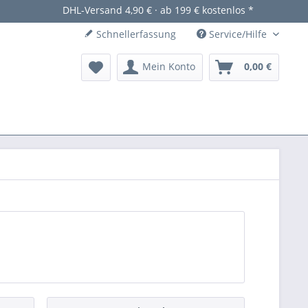
DHL-Versand 4,90 € · ab 199 € kostenlos *
Schnellerfassung
Service/Hilfe
Mein Konto
0,00 €