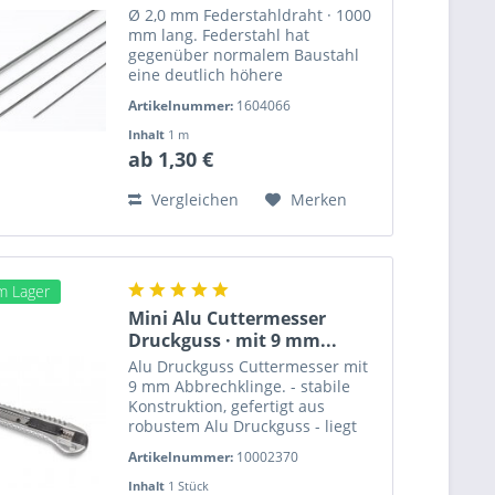
Ø 2,0 mm Federstahldraht · 1000
mm lang. Federstahl hat
gegenüber normalem Baustahl
eine deutlich höhere
Zugfestigkeit und Elastizität.
Artikelnummer:
1604066
Länge: 1000 mm Gewicht: 25 g
Verpackungseinheit: einzeln Ø 2,0
Inhalt
1 m
mm Federstahldraht · 1000 mm
ab 1,30 €
lang ·...
Vergleichen
Merken
am Lager
Mini Alu Cuttermesser
Druckguss · mit 9 mm...
Alu Druckguss Cuttermesser mit
9 mm Abbrechklinge. - stabile
Konstruktion, gefertigt aus
robustem Alu Druckguss - liegt
gut in der Hand - sichere
Artikelnummer:
10002370
Fixierung der Klinge Länge mit
eingeschobener Klinge: 135 mm
Inhalt
1 Stück