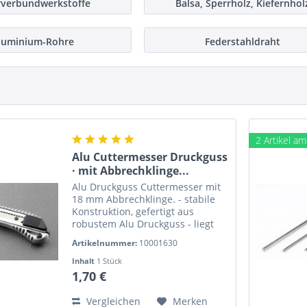
rverbundwerkstoffe
Balsa, Sperrholz, Kiefernhol
luminium-Rohre
Federstahldraht
2 Artikel a
Alu Cuttermesser Druckguss
· mit Abbrechklinge...
Alu Druckguss Cuttermesser mit
18 mm Abbrechklinge. - stabile
Konstruktion, gefertigt aus
robustem Alu Druckguss - liegt
gut in der Hand - sichere
Artikelnummer:
10001630
Fixierung der Klinge Länge mit
eingeschobener Klinge: 150 mm
Inhalt
1 Stück
Breite: 30 bis 40 mm Dicke:...
1,70 €
Vergleichen
Merken