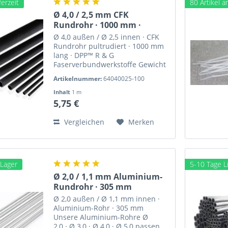
ferzeit
80 Artikel 
Ø 4,0 / 2,5 mm CFK
Rundrohr · 1000 mm ·
DPP™...
Ø 4,0 außen / Ø 2,5 innen · CFK
Rundrohr pultrudiert · 1000 mm
lang · DPP™ R & G
Faserverbundwerkstoffe Gewicht
ca. 11,1 g Dieses CFK Rundrohr
Artikelnummer:
64040025-100
eignet sich u.a. direkt für die
Verwendung als Schubstange .
Inhalt
1 m
Pultrudierte CFK-Profile von Van...
5,75 €
Vergleichen
Merken
 Lager
5-10 Tage Li
Ø 2,0 / 1,1 mm Aluminium-
Rundrohr · 305 mm
Ø 2,0 außen / Ø 1,1 mm innen ·
Aluminium-Rohr · 305 mm
Unsere Aluminium-Rohre Ø
2,0 · Ø 3,0 · Ø 4,0 · Ø 5,0 passen