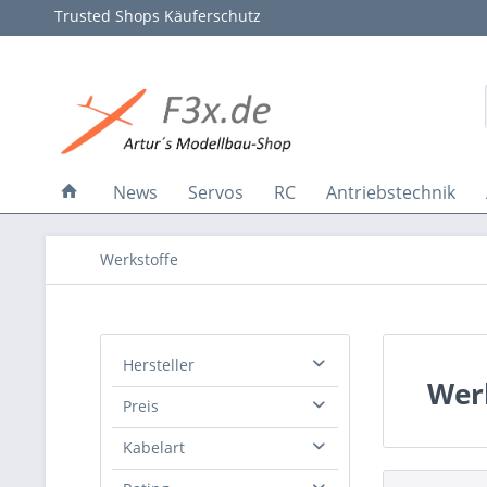
Trusted Shops Käuferschutz
News
Servos
RC
Antriebstechnik
Werkstoffe
Hersteller
Wer
Preis
f3x.de
High Quality Edition
Kabelart
Krick
von
0,28 €
bis
46,00 €