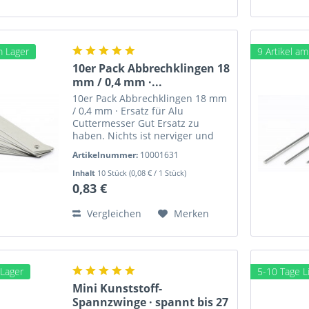
m Lager
9 Artikel a
10er Pack Abbrechklingen 18
mm / 0,4 mm ·...
10er Pack Abbrechklingen 18 mm
/ 0,4 mm · Ersatz für Alu
Cuttermesser Gut Ersatz zu
haben. Nichts ist nerviger und
gefährlicher als eine stumpfe
Artikelnummer:
10001631
Cutterklinge. :) Breite: 18 mm
Dicke: 0,4 mm Gewicht: 4,8 g je
Inhalt
10 Stück
(0,08 € / 1 Stück)
Stück 10er Pack...
0,83 €
Vergleichen
Merken
 Lager
5-10 Tage Li
Mini Kunststoff-
Spannzwinge · spannt bis 27